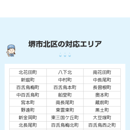
北花田町
八下北
南花田町
新堀町
中村町
中長尾町
百舌鳥梅町
百舌鳥本町
長曽根町
中百舌鳥町
船堂町
奥本町
宮本町
南長尾町
蔵前町
野遠町
東雲東町
黒土町
新金岡町
東三国ケ丘町
大豆塚町
北長尾町
百舌鳥梅北町
百舌鳥西之町