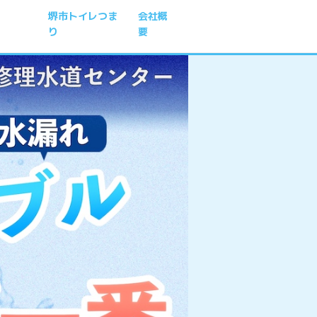
堺市トイレつま
会社概
り
要
者