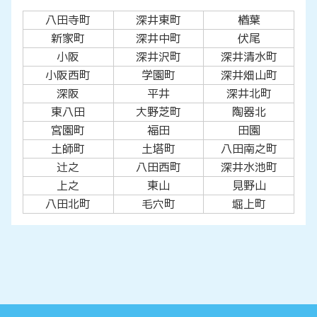
八田寺町
深井東町
楢葉
新家町
深井中町
伏尾
小阪
深井沢町
深井清水町
小阪西町
学園町
深井畑山町
深阪
平井
深井北町
東八田
大野芝町
陶器北
宮園町
福田
田園
土師町
土塔町
八田南之町
辻之
八田西町
深井水池町
上之
東山
見野山
八田北町
毛穴町
堀上町