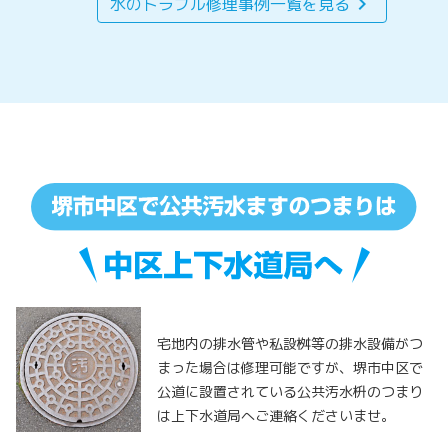
chevron_right
水のトラブル修理事例一覧を見る
宅地内の排水管や私設桝等の排水設備がつ
まった場合は修理可能ですが、堺市中区で
公道に設置されている公共汚水枡のつまり
は上下水道局へご連絡くださいませ。