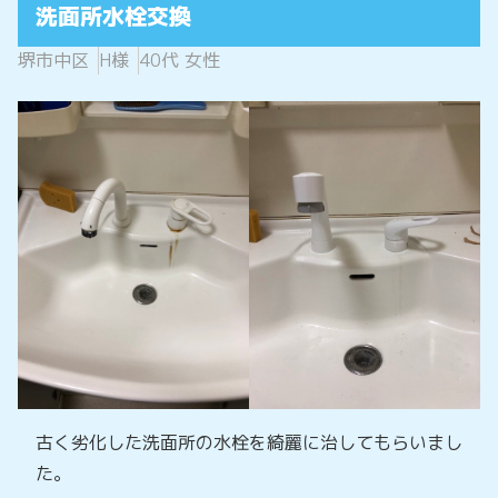
洗面所水栓交換
堺市中区
H様
40代 女性
古く劣化した洗面所の水栓を綺麗に治してもらいまし
た。